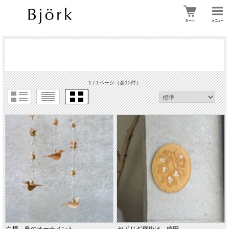
1 / 1ページ
（全15件）
白樺 鳥のオーナメント
ヤドリギ壁掛け 楕円