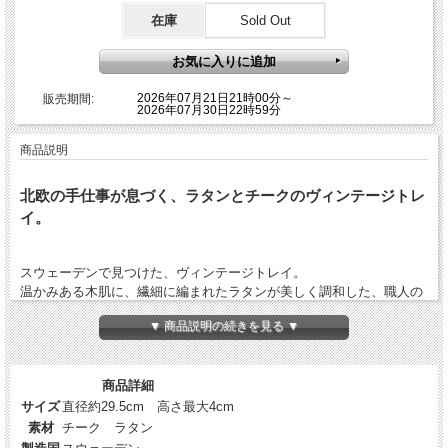
在庫
Sold Out
2026年07月21日21時00分～
販売期間:
2026年07月30日22時59分
商品説明
北欧の手仕事が息づく、ラタンとチークのヴィンテージトレ
イ。
スウェーデンで見つけた、ヴィンテージトレイ。
温かみある木肌に、繊細に編まれたラタンが美しく調和した、職人の
手仕事を感じるひと品です。
▼ 商品説明の続きを見る ▼
丸型のやわらかなシルエットが、どんな空間にもやさしく馴染みま
す。
今の季節には、ガラスのグラスをのせて、涼やかな夏のティータイム
商品詳細
を楽しむのもおすすめ。
小物置きやインテリアのアクセントとしても活躍してくれそうです。
サイズ
直径約29.5cm 高さ最大4cm
素材
チーク ラタン