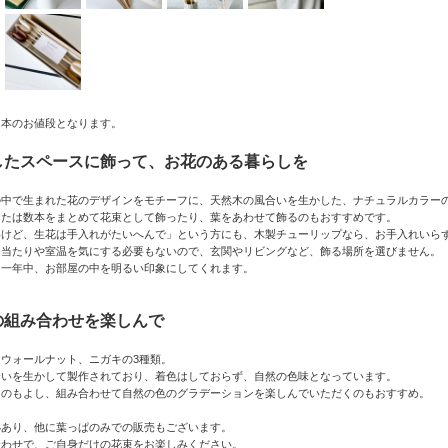
１本のお値段となります。
したスペースに飾って、お花のある暮らしを
の中で生まれた花のデザインをモチーフに、天然木の風合いを生かした、ナチュラルカラー
または数本をまとめて花束として飾ったり、葉をあわせて飾るのもおすすめです。
いけど、生花は手入れがたいへんで」という方にも、木製チューリップなら、お手入れいら
日当たりや室温を気にする必要もないので、玄関やリビングなど、飾る場所を選びません。
、一年中、お部屋の中を明るい印象にしてくれます。
の組み合わせを楽しんで
ウォールナット、ニガキの3種類。
合いを生かして製作されており、着色はしておらず、自然の色味となっています。
るのもよし、組み合わせて自然の色のグラデーションを楽しんでいただくのもおすすめ。
小あり、他に葉っぱのみでの販売もございます。
合わせで、ご自身だけの花束をお楽しみください。