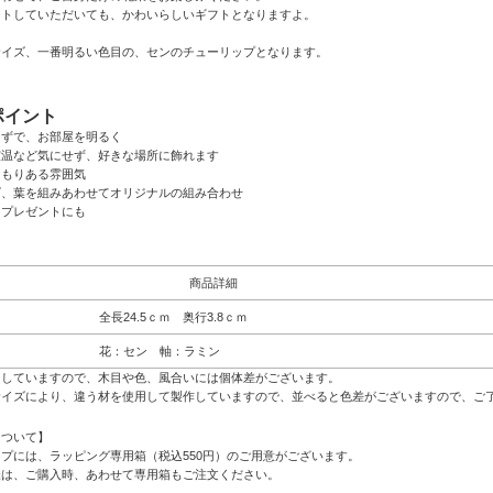
ントしていただいても、かわいらしいギフトとなりますよ。
サイズ、一番明るい色目の、センのチューリップとなります。
ポイント
らずで、お部屋を明るく
室温など気にせず、好きな場所に飾れます
くもりある雰囲気
ズ、葉を組みあわせてオリジナルの組み合わせ
たプレゼントにも
商品詳細
全長24.5ｃｍ 奥行3.8ｃｍ
花：セン 軸：ラミン
用していますので、木目や色、風合いには個体差がございます。
サイズにより、違う材を使用して製作していますので、並べると色差がございますので、ご
について】
プには、ラッピング専用箱（税込550円）のご用意がございます。
様は、ご購入時、あわせて専用箱もご注文ください。