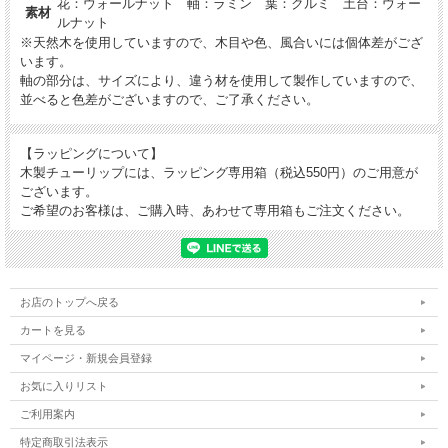
花：ウォールナット 軸：ラミン 葉：クルミ 土台：ウォー
素材
すめ。
ルナット
※天然木を使用していますので、木目や色、風合いには個体差がござ
います。
軸の部分は、サイズにより、違う材を使用して製作していますので、
天然木ならではのやさしい風合い
並べると色差がございますので、ご了承ください。
明るくナチュラルな木目のセン、落ち着いた色目のウォールナット材
【ラッピングについて】
の２種あるので、組み合わせてお楽しみいただくこともできます。
木製チューリップには、ラッピング専用箱（税込550円）のご用意が
こちらは、花がウォールナット、葉がやさしいブラウンのクルミ、土
ございます。
台がウォールナットでできており、ブラウン系でまとめられた落ち着
ご希望のお客様は、ご購入時、あわせて専用箱もご注文ください。
いた雰囲気。
天然の木の風合いをいかして製作されたチューリップは、あたたかな
温もりを届けてくれますね。
プレゼントなどにも喜ばれそうです。
お店のトップへ戻る
カートを見る
マイページ・新規会員登録
おすすめポイント
お気に入りリスト
・雑貨などと組み合わせておしゃれなコーナーづくり
ご利用案内
・日当たりや室温など気にせず、好きな場所に飾れます
・コンパクトなサイズ感で、小さなスペースにもおすすめ。
特定商取引法表示