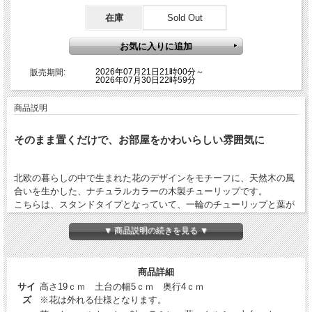
在庫
Sold Out
2026年07月21日21時00分～
販売期間:
2026年07月30日22時59分
商品説明
そのまま置くだけで、お部屋をかわいらしい雰囲気に
北欧の暮らしの中で生まれた花のデザインをモチーフに、天然木の風
合いを生かした、ナチュラルカラーの木製チューリップです。
こちらは、スタンドタイプとなっていて、一輪のチューリップと葉が
組み合わさっていて、そのまま置いていただくだけで、お部屋をかわ
▼ 商品説明の続きを見る ▼
いらしい雰囲気に。
雑貨などと組み合わせて飾っていただくと、おしゃれなコーナーが出
来上がります。
もちろん単体で飾っていただくのも。
商品詳細
奥行4cmほどなので、窓辺や棚、小さなニッチなどの空間にも、置い
サイ
高さ19ｃｍ 土台の幅5ｃｍ 奥行4ｃｍ
ていただきやすいサイズ感です。
ズ
※花は外れる仕様となります。
サイズは、大小ありますので、サイズ違いで並べていただくのもおす