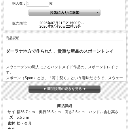
購入数：
枚
2026年07月21日21時00分～
販売期間:
2026年07月30日22時59分
商品説明
ダーラナ地方で作られた、貴重な新品のスポーントレイ
スウェーデンの職人によるハンドメイド作品の、スポーントレイで
す。
スポーン（Span）とは、「薄く裂く」という意味だそうで、スウェー
デンのダーラナ地方では、松を薄く削いだへぎ板をつかって作られた
▼ 商品説明の続きを見る ▼
かご（スポーンコリと呼ばれています）づくりが今も誇りを持って伝
承されています。
こちらは、ダーラナ地方の「Våmhus」という町で熟練の職人によっ
て、ハンドメイドされた長方形型のスポーントレイです。
商品詳細
裏面には、使用することが許可された村の職人さんしか使えない、ス
サイ
幅36.7ｃｍ 奥行25.5ｃｍ 高さ2.5ｃｍ ハンドル含む高さ
タンプがついてます。
ズ
5.5ｃｍ
表面は編みこまれており、デザインアクセントにもなった、とても素
素材
松・金具
敵なトレイとなっています。