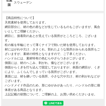
生産
スウェーデン
今、こちらのスポーンコリやトレイを作れる職人さんが減っており、
国
ヴィンテージのものは見かけることはありますが、新しい作品は、な
かなか手にすることは少なくなってきております。
今回、ご紹介するものは、スウェーデンの職人さんの工房で直接譲り
【商品特性について】
受けたもの。
天然素材を使用しております。
新しく作られたトレイは、市場ではなかなか出会う事が少なく、大変
網目部分に、材の色の差などが生じているものもございますが、風合
貴重なものとなっています。
いとしてご理解ください。
スポーントレイは、使い込んでいただくうちに、少し色が濃くなり、
網目に、接着剤のあとが見えている箇所がところどころ、ございま
いい色味へ変化してまいります。
す。
経年変化もお楽しみいただき、ご自身の色へ育ててみてください。
松の板を年輪にそって薄くナイフで削いだ材を使用しております。
材にはがれや欠け、ささくれ、割れたような箇所がみられる箇所もご
ざいますが、素材の特性となりますので、ご了承ください。
来客時などに使っていただけそうな、ゆとりあるサイズ感
ハンドルには、素材特有の色むらやざらつきがございます。
側面には、材のへこみ、剥がれ、傷などがございます。
側面からくぎを打ち込んで固定しておりますが、表面の網目が、くぎ
コーヒーとお菓子をのせて、お客様がきた時にも使っていただける、
により、ふくらんでしまっている箇所がございます。
安心感のあるサイズ。
裏面には、材を継いでいる箇所、小さな穴や欠け、材の剥がれなどが
少し大きめのプレートなどものせられそうなので、ランチトレイなど
ございます。
にしていただくのもおすすめ。
ハンドメイド作品のため、形にゆがみがあったり、ハンドルの形に個
雑貨をのせて、ディスプレイしていただいても、おしゃれな雰囲気で
体差がある商品となります。
す。
上記記載の状態について、ご理解の上、お買い求めくださいませ。
表面の網目が、載せるものを素敵に見せてくれるトレイです。