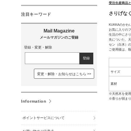
受注生産商品
さりげな
注目キーワード
KUKKAのか
お気に入りの
生活の中にさ
先についた、天
セン（白木）
登録・変更・解除
ご使用後は、
サイズ
変更・解除・お知らせはこちら
素材
※天然木を使
※香りが弱ま
Information
ポイントサービスについて