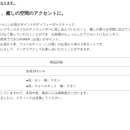
となります。
く、癒しの空間のアクセントに。
わいらしいお花がポイントのディフューザースティック。
フレグランスオイルやディフューザーに差し込んでいただくと、癒しの香りを空間に広げて
りげなく飾っていただくことができ、お部屋のちょっとしたアクセントにもピッタリ。
然木でできたKUKKA（お花）がポイント。
のお花が２本、ウォールナット（こげ茶）のお花が１本の３本セットです。
瓶にさして、インテリアとしてお楽しみいただくことができます。
商品詳細
全長19.5ｃｍ
●花：セン 軸：ラタン
●花：ウォールナット 軸：ラタン
用していますので、木目や色、風合いには個体差がございます。
りましたら、スティックは交換してください。